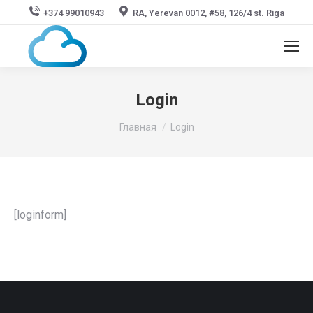
+374 99010943
RA, Yerevan 0012, #58, 126/4 st. Riga
Login
Вы здесь:
Главная
Login
[loginform]